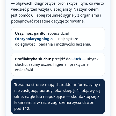
— objawach, diagnostyce, profilaktyce i tym, co warto
wiedzieć przed wizytą u specjalisty. Naszym celem
jest pomóc Ci lepiej rozumieć sygnały z organizmu i
podejmować rozsądne decyzje zdrowotne.
Uszy, nos, gardło:
zobacz dział
Otorynolaryngologia
— najczęstsze
dolegliwości, badania i możliwości leczenia.
Profilaktyka słuchu:
przejdź do
Słuch
— ubytek
słuchu, szumy uszne, higiena i praktyczne
wskazówki.
Treści na stronie mają charakter informacyjny i
nie zastępują porady lekarskiej. Jeśli objawy są
silne, nagłe lub niepokojące — skontaktuj się z
lekarzem, a w razie zagrożenia życia dzwoń
pod 112.