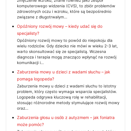
zmęczenie wzroku, znane również jako zespół
komputerowego widzenia (CVS), to zbiór problemów
zdrowotnych oczu i wzroku, które są bezpośrednio
związane z długotrwałym…
Opóźniony rozwój mowy – kiedy udać się do
specjalisty?
Opóźniony rozwój mowy to powód do niepokoju dla
wielu rodziców. Gdy dziecko nie mówi w wieku 2-3 lat,
warto skonsultować się ze specjalistą. Wczesna
diagnoza i terapia mogą znacząco wpłynąć na rozwój
komunikacji i…
Zaburzenia mowy u dzieci z wadami słuchu – jak
pomaga logopeda?
Zaburzenia mowy u dzieci z wadami słuchu to istotny
problem, który często wymaga wsparcia specjalistów.
Logopeda odgrywa kluczową rolę w rehabilitacji,
stosując różnorodne metody stymulujące rozwój mowy
oraz…
Zaburzenia głosu u osób z autyzmem – jak foniatra
może pomóc?