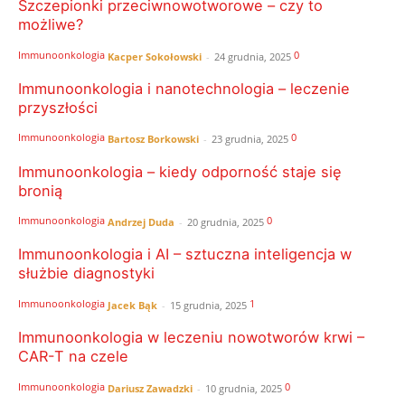
Szczepionki przeciwnowotworowe – czy to
możliwe?
Immunoonkologia
0
Kacper Sokołowski
-
24 grudnia, 2025
Immunoonkologia i nanotechnologia – leczenie
przyszłości
Immunoonkologia
0
Bartosz Borkowski
-
23 grudnia, 2025
Immunoonkologia – kiedy odporność staje się
bronią
Immunoonkologia
0
Andrzej Duda
-
20 grudnia, 2025
Immunoonkologia i AI – sztuczna inteligencja w
służbie diagnostyki
Immunoonkologia
1
Jacek Bąk
-
15 grudnia, 2025
Immunoonkologia w leczeniu nowotworów krwi –
CAR-T na czele
Immunoonkologia
0
Dariusz Zawadzki
-
10 grudnia, 2025