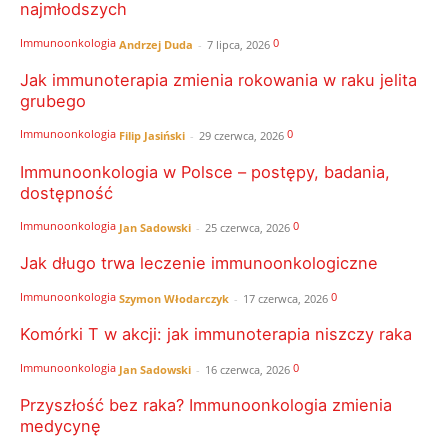
najmłodszych
Immunoonkologia
0
Andrzej Duda
-
7 lipca, 2026
Jak immunoterapia zmienia rokowania w raku jelita
grubego
Immunoonkologia
0
Filip Jasiński
-
29 czerwca, 2026
Immunoonkologia w Polsce – postępy, badania,
dostępność
Immunoonkologia
0
Jan Sadowski
-
25 czerwca, 2026
Jak długo trwa leczenie immunoonkologiczne
Immunoonkologia
0
Szymon Włodarczyk
-
17 czerwca, 2026
Komórki T w akcji: jak immunoterapia niszczy raka
Immunoonkologia
0
Jan Sadowski
-
16 czerwca, 2026
Przyszłość bez raka? Immunoonkologia zmienia
medycynę