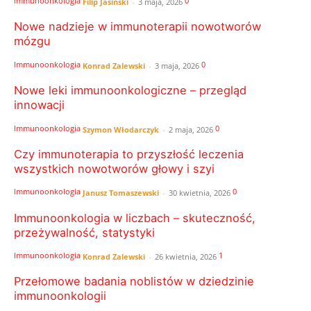
Immunoonkologia
0
Filip Jasiński
-
3 maja, 2026
Nowe nadzieje w immunoterapii nowotworów
mózgu
Immunoonkologia
0
Konrad Zalewski
-
3 maja, 2026
Nowe leki immunoonkologiczne – przegląd
innowacji
Immunoonkologia
0
Szymon Włodarczyk
-
2 maja, 2026
Czy immunoterapia to przyszłość leczenia
wszystkich nowotworów głowy i szyi
Immunoonkologia
0
Janusz Tomaszewski
-
30 kwietnia, 2026
Immunoonkologia w liczbach – skuteczność,
przeżywalność, statystyki
Immunoonkologia
1
Konrad Zalewski
-
26 kwietnia, 2026
Przełomowe badania noblistów w dziedzinie
immunoonkologii