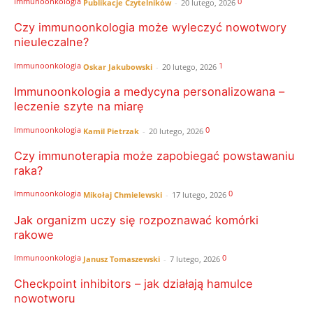
Immunoonkologia
0
Publikacje Czytelników
-
20 lutego, 2026
Czy immunoonkologia może wyleczyć nowotwory
nieuleczalne?
Immunoonkologia
1
Oskar Jakubowski
-
20 lutego, 2026
Immunoonkologia a medycyna personalizowana –
leczenie szyte na miarę
Immunoonkologia
0
Kamil Pietrzak
-
20 lutego, 2026
Czy immunoterapia może zapobiegać powstawaniu
raka?
Immunoonkologia
0
Mikołaj Chmielewski
-
17 lutego, 2026
Jak organizm uczy się rozpoznawać komórki
rakowe
Immunoonkologia
0
Janusz Tomaszewski
-
7 lutego, 2026
Checkpoint inhibitors – jak działają hamulce
nowotworu