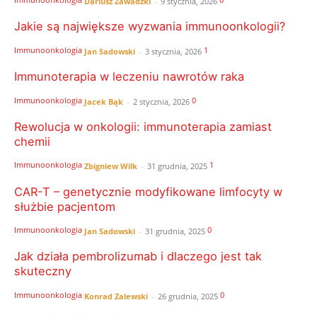
Dariusz Zawadzki
-
9 stycznia, 2026
Jakie są największe wyzwania immunoonkologii?
Immunoonkologia
1
Jan Sadowski
-
3 stycznia, 2026
Immunoterapia w leczeniu nawrotów raka
Immunoonkologia
0
Jacek Bąk
-
2 stycznia, 2026
Rewolucja w onkologii: immunoterapia zamiast
chemii
Immunoonkologia
1
Zbigniew Wilk
-
31 grudnia, 2025
CAR-T – genetycznie modyfikowane limfocyty w
służbie pacjentom
Immunoonkologia
0
Jan Sadowski
-
31 grudnia, 2025
Jak działa pembrolizumab i dlaczego jest tak
skuteczny
Immunoonkologia
0
Konrad Zalewski
-
26 grudnia, 2025