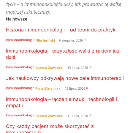
życie – a immunoonkologia uczy, jak prowadzić tę walkę
mądrzej i skuteczniej.
Najnowsze
Historia immunoonkologii – od teorii do praktyki
Immunoonkologia
0
Filip Jasiński
-
6 sierpnia, 2026
Immunoonkologia – przyszłość walki z rakiem już
dziś
Immunoonkologia
0
Dariusz Zawadzki
-
13 lipca, 2026
Jak naukowcy odkrywają nowe cele immunoterapii
Immunoonkologia
0
Piotr Marciniak
-
12 lipca, 2026
Immunoonkologia – łączenie nauki, technologii i
empatii
Immunoonkologia
0
Dariusz Zawadzki
-
11 lipca, 2026
Czy każdy pacjent może skorzystać z
immunoterapii?