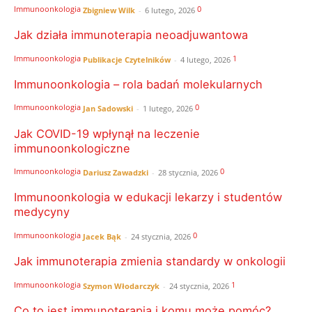
Immunoonkologia
0
Zbigniew Wilk
-
6 lutego, 2026
Jak działa immunoterapia neoadjuwantowa
Immunoonkologia
1
Publikacje Czytelników
-
4 lutego, 2026
Immunoonkologia – rola badań molekularnych
Immunoonkologia
0
Jan Sadowski
-
1 lutego, 2026
Jak COVID-19 wpłynął na leczenie
immunoonkologiczne
Immunoonkologia
0
Dariusz Zawadzki
-
28 stycznia, 2026
Immunoonkologia w edukacji lekarzy i studentów
medycyny
Immunoonkologia
0
Jacek Bąk
-
24 stycznia, 2026
Jak immunoterapia zmienia standardy w onkologii
Immunoonkologia
1
Szymon Włodarczyk
-
24 stycznia, 2026
Co to jest immunoterapia i komu może pomóc?