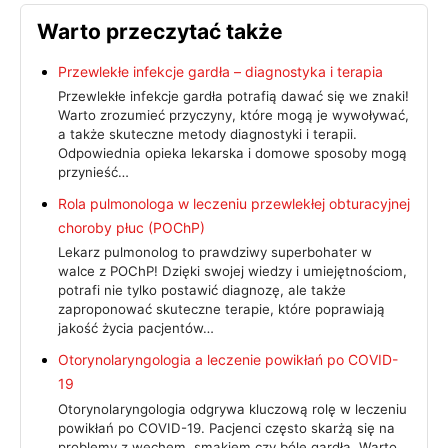
Warto przeczytać także
Przewlekłe infekcje gardła – diagnostyka i terapia
Przewlekłe infekcje gardła potrafią dawać się we znaki!
Warto zrozumieć przyczyny, które mogą je wywoływać,
a także skuteczne metody diagnostyki i terapii.
Odpowiednia opieka lekarska i domowe sposoby mogą
przynieść…
Rola pulmonologa w leczeniu przewlekłej obturacyjnej
choroby płuc (POChP)
Lekarz pulmonolog to prawdziwy superbohater w
walce z POChP! Dzięki swojej wiedzy i umiejętnościom,
potrafi nie tylko postawić diagnozę, ale także
zaproponować skuteczne terapie, które poprawiają
jakość życia pacjentów…
Otorynolaryngologia a leczenie powikłań po COVID-
19
Otorynolaryngologia odgrywa kluczową rolę w leczeniu
powikłań po COVID-19. Pacjenci często skarżą się na
problemy z węchem, smakiem czy bóle gardła. Warto