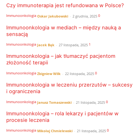
Czy immunoterapia jest refundowana w Polsce?
Immunoonkologia
0
Oskar Jakubowski
-
2 grudnia, 2025
Immunoonkologia w mediach – między nauką a
sensacją
Immunoonkologia
1
Jacek Bąk
-
27 listopada, 2025
Immunoonkologia – jak tłumaczyć pacjentom
złożoność terapii
Immunoonkologia
0
Zbigniew Wilk
-
22 listopada, 2025
Immunoonkologia w leczeniu przerzutów – sukcesy
i ograniczenia
Immunoonkologia
0
Janusz Tomaszewski
-
21 listopada, 2025
Immunoonkologia – rola lekarzy i pacjentów w
procesie leczenia
Immunoonkologia
0
Mikołaj Chmielewski
-
21 listopada, 2025