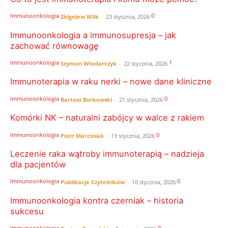
Immunoonkologia
0
Zbigniew Wilk
-
23 stycznia, 2026
Immunoonkologia a immunosupresja – jak
zachować równowagę
Immunoonkologia
1
Szymon Włodarczyk
-
22 stycznia, 2026
Immunoterapia w raku nerki – nowe dane kliniczne
Immunoonkologia
0
Bartosz Borkowski
-
21 stycznia, 2026
Komórki NK – naturalni zabójcy w walce z rakiem
Immunoonkologia
0
Piotr Marciniak
-
13 stycznia, 2026
Leczenie raka wątroby immunoterapią – nadzieja
dla pacjentów
Immunoonkologia
0
Publikacje Czytelników
-
10 stycznia, 2026
Immunoonkologia kontra czerniak – historia
sukcesu
Immunoonkologia
0