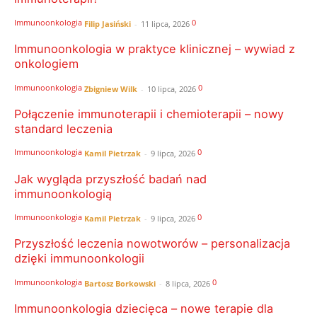
Immunoonkologia
0
Filip Jasiński
-
11 lipca, 2026
Immunoonkologia w praktyce klinicznej – wywiad z
onkologiem
Immunoonkologia
0
Zbigniew Wilk
-
10 lipca, 2026
Połączenie immunoterapii i chemioterapii – nowy
standard leczenia
Immunoonkologia
0
Kamil Pietrzak
-
9 lipca, 2026
Jak wygląda przyszłość badań nad
immunoonkologią
Immunoonkologia
0
Kamil Pietrzak
-
9 lipca, 2026
Przyszłość leczenia nowotworów – personalizacja
dzięki immunoonkologii
Immunoonkologia
0
Bartosz Borkowski
-
8 lipca, 2026
Immunoonkologia dziecięca – nowe terapie dla