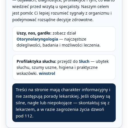
wiedzieć przed wizytą u specjalisty. Naszym celem
jest pomóc Ci lepiej rozumieć sygnały z organizmu i
podejmować rozsądne decyzje zdrowotne.
Uszy, nos, gardło:
zobacz dział
Otorynolaryngologia
— najczęstsze
dolegliwości, badania i możliwości leczenia.
Profilaktyka słuchu:
przejdź do
Słuch
— ubytek
słuchu, szumy uszne, higiena i praktyczne
wskazówki.
winstrol
Treści na stronie mają charakter informacyjny i
nie zastępują porady lekarskiej. Jeśli objawy są
silne, nagłe lub niepokojące — skontaktuj się z
lekarzem, a w razie zagrożenia życia dzwoń
pod 112.