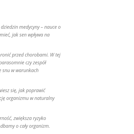
h dziedzin medycyny – nauce o
umieć, jak sen wpływa na
 bronić przed chorobami. W tej
 parasomnie czy zespół
ie snu w warunkach
iesz się, jak poprawić
ację organizmu w naturalny
ność, zwiększa ryzyko
n, dbamy o cały organizm.