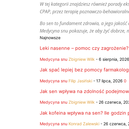
W tej kategorii znajdziesz również porady 
CPAP, przez terapię poznawczo-behawioraln
Bo sen to fundament zdrowia, a jego jakość 
Medycyna snu pokazuje, że aby żyć dobrze, n
Najnowsze
Leki nasenne – pomoc czy zagrożenie?
Medycyna snu
Zbigniew Wilk
-
6 sierpnia, 202
Jak spać lepiej bez pomocy farmakologi
Medycyna snu
Filip Jasiński
-
17 lipca, 2026
0
Jak sen wpływa na zdolność podejmowa
Medycyna snu
Zbigniew Wilk
-
26 czerwca, 20
Jak kofeina wpływa na sen? Ile godzin
Medycyna snu
Konrad Zalewski
-
26 czerwca,