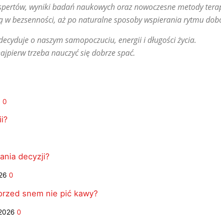
ekspertów, wyniki badań naukowych oraz nowoczesne metody terap
ą w bezsenności, aż po naturalne sposoby wspierania rytmu do
decyduje o naszym samopoczuciu, energii i długości życia.
ajpierw trzeba nauczyć się dobrze spać.
6
0
i?
nia decyzji?
26
0
 przed snem nie pić kawy?
 2026
0