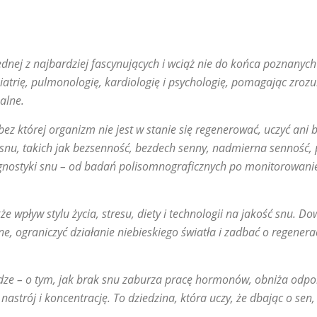
dnej z najbardziej fascynujących i wciąż nie do końca poznanyc
chiatrię, pulmonologię, kardiologię i psychologię, pomagając zroz
alne.
 bez której organizm nie jest w stanie się regenerować, uczyć ani
h snu, takich jak bezsenność, bezdech senny, nadmierna senność,
iagnostyki snu – od badań polisomnograficznych po monitorowan
pływ stylu życia, stresu, diety i technologii na jakość snu. Dow
ne, ograniczyć działanie niebieskiego światła i zadbać o regener
ze – o tym, jak brak snu zaburza pracę hormonów, obniża odpor
nastrój i koncentrację. To dziedzina, która uczy, że dbając o se