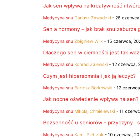
Jak sen wpływa na kreatywność i twór
Medycyna snu
Dariusz Zawadzki
-
26 czerwca
Sen a hormony – jak brak snu zaburza
Medycyna snu
Zbigniew Wilk
-
15 czerwca, 20
Dlaczego sen w ciemności jest tak waż
Medycyna snu
Konrad Zalewski
-
12 czerwca, 
Czym jest hipersomnia i jak ją leczyć?
Medycyna snu
Bartosz Borkowski
-
12 czerwca
Jak nocne oświetlenie wpływa na sen?
Medycyna snu
Mikołaj Chmielewski
-
11 czerwc
Bezsenność u seniorów – przyczyny i s
Medycyna snu
Kamil Pietrzak
-
10 czerwca, 2