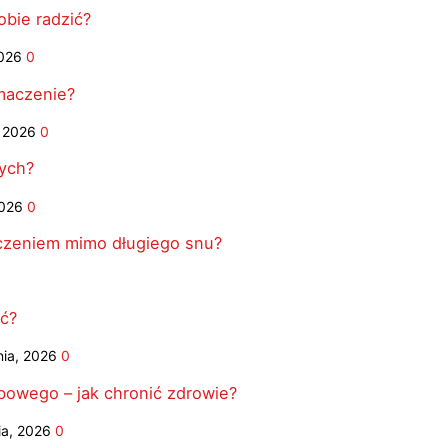
obie radzić?
026
0
maczenie?
, 2026
0
łych?
2026
0
czeniem mimo długiego snu?
0
yć?
nia, 2026
0
bowego – jak chronić zdrowie?
ia, 2026
0