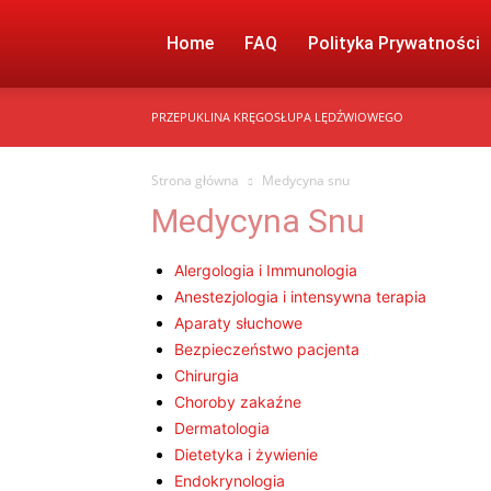
Home
FAQ
Polityka Prywatności
PRZEPUKLINA KRĘGOSŁUPA LĘDŹWIOWEGO
Strona główna
Medycyna snu
Medycyna Snu
Alergologia i Immunologia
Anestezjologia i intensywna terapia
Aparaty słuchowe
Bezpieczeństwo pacjenta
Chirurgia
Choroby zakaźne
Dermatologia
Dietetyka i żywienie
Endokrynologia