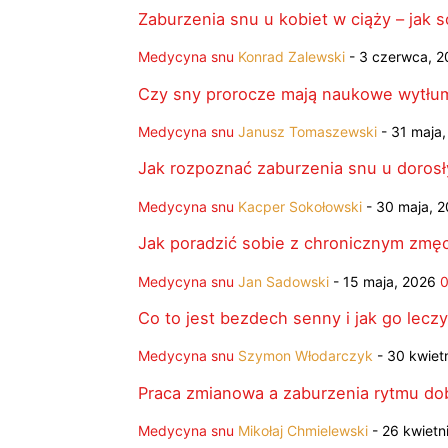
Zaburzenia snu u kobiet w ciąży – jak s
Medycyna snu
Konrad Zalewski
-
3 czerwca, 2
Czy sny prorocze mają naukowe wytłu
Medycyna snu
Janusz Tomaszewski
-
31 maja
Jak rozpoznać zaburzenia snu u doros
Medycyna snu
Kacper Sokołowski
-
30 maja, 
Jak poradzić sobie z chronicznym zmę
Medycyna snu
Jan Sadowski
-
15 maja, 2026
Co to jest bezdech senny i jak go lecz
Medycyna snu
Szymon Włodarczyk
-
30 kwiet
Praca zmianowa a zaburzenia rytmu do
Medycyna snu
Mikołaj Chmielewski
-
26 kwietn