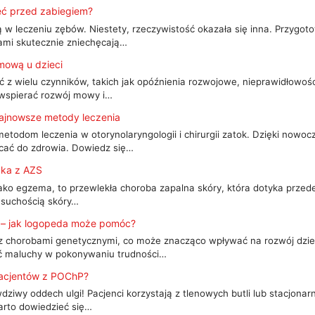
eć przed zabiegiem?
w leczeniu zębów. Niestety, rzeczywistość okazała się inna. Przygotow
ami skutecznie zniechęcają…
mową u dzieci
z wielu czynników, takich jak opóźnienia rozwojowe, nieprawidłowoś
 wspierać rozwój mowy i…
 najnowsze metody leczenia
metodom leczenia w otorynolaryngologii i chirurgii zatok. Dzięki no
acać do zdrowia. Dowiedz się…
cka z AZS
ako egzema, to przewlekła choroba zapalna skóry, która dotyka przede
 suchością skóry…
 – jak logopeda może pomóc?
 chorobami genetycznymi, co może znacząco wpływać na rozwój dzie
ć maluchy w pokonywaniu trudności…
 pacjentów z POChP?
ziwy oddech ulgi! Pacjenci korzystają z tlenowych butli lub stacjon
Warto dowiedzieć się…