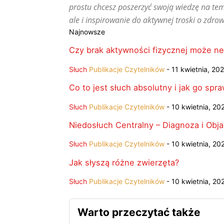
prostu chcesz poszerzyć swoją wiedzę na tem
ale i inspirowanie do aktywnej troski o zdrow
Najnowsze
Czy brak aktywności fizycznej może n
Słuch
Publikacje Czytelników
-
11 kwietnia, 20
Co to jest słuch absolutny i jak go spr
Słuch
Publikacje Czytelników
-
10 kwietnia, 20
Niedosłuch Centralny – Diagnoza i Obj
Słuch
Publikacje Czytelników
-
10 kwietnia, 20
Jak słyszą różne zwierzęta?
Słuch
Publikacje Czytelników
-
10 kwietnia, 20
Warto przeczytać także