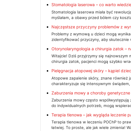
Stomatologia laserowa – co warto wiedzi
Stomatologia laserowa miała być rewolucją 
myślałam, a obawy przed bólem czy koszt
Najczęstsze przyczyny problemów z wy
Problemy z wymową u dzieci mogą wynikać 
zidentyfikować przyczyny, aby skutecznie
Otorynolaryngologia a chirurgia zatok –
Witajcie! Dziś przyjrzymy się najnowszym 
chirurgia zatok, pacjenci mogą szybko wr
Pielęgnacja atopowej skóry – kąpiel dzie
Atopowe zapalenie skóry, znane również j
charakteryzuje się intensywnym świądem,
Zaburzenia mowy a choroby genetyczne
Zaburzenia mowy często współwystępują z
do indywidualnych potrzeb, mogą wspiera
Terapia tlenowa – jak wygląda leczenie
Terapia tlenowa w leczeniu POChP to prawd
łatwiej. To proste, ale jak wiele zmienia! 