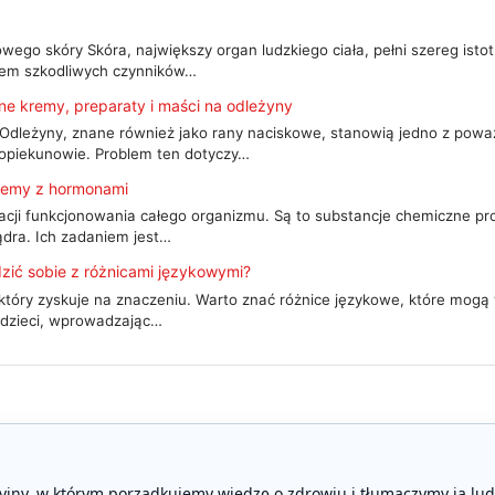
ego skóry Skóra, największy organ ludzkiego ciała, pełni szereg istotn
wem szkodliwych czynników…
e kremy, preparaty i maści na odleżyny
 Odleżyny, znane również jako rany naciskowe, stanowią jedno z pow
 opiekunowie. Problem ten dotyczy…
lemy z hormonami
cji funkcjonowania całego organizmu. Są to substancje chemiczne pr
 jądra. Ich zadaniem jest…
zić sobie z różnicami językowymi?
tóry zyskuje na znaczeniu. Warto znać różnice językowe, które mogą
 dzieci, wprowadzając…
yjny, w którym porządkujemy wiedzę o zdrowiu i tłumaczymy ją lud