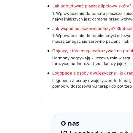
Jak odbudować płaszcz lipidowy skóry?
1. Wprowadzenie do tematu płaszcza lipidow
najważniejszych jest ochrona przed wpły
Jak wspomóc leczenie odleżyn? Skuteczn
1. Wprowadzenie do problematyki odleżyn
muszą zmagać się zarówno pacjenci, jak i
Objawy, które mogą wskazywać na prob
Hormony odgrywają kluczową rolę w regula
tarczyca, nadnercza, trzustka czy jajniki i
Logopeda a osoby dwujęzyczne – jak rad
Logopeda a osoby dwujęzyczne to temat, k
pomóc w dostosowaniu terapii do potrzeb
O nas
LCL-Laryngolog.pl
to serwis edukac