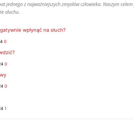
at jednego z najważniejszych zmysłów człowieka. Naszym celem j
ie słuchu.
egatywnie wpłynąć na słuch?
24
0
awdzić?
24
0
awy
24
0
24
1