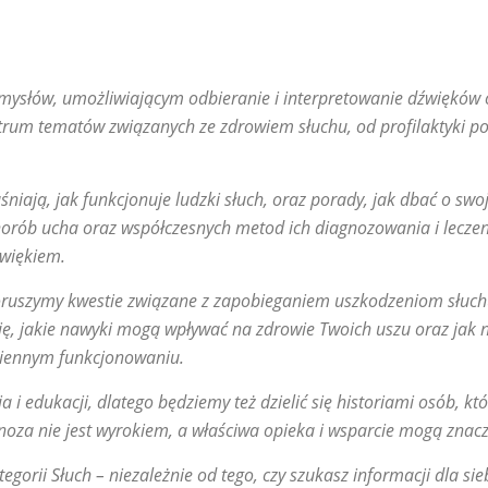
mysłów, umożliwiającym odbieranie i interpretowanie dźwięków 
ktrum tematów związanych ze zdrowiem słuchu, od profilaktyki p
śniają, jak funkcjonuje ludzki słuch, oraz porady, jak dbać o swo
orób ucha oraz współczesnych metod ich diagnozowania i leczeni
źwiękiem.
poruszymy kwestie związane z zapobieganiem uszkodzeniom słuc
się, jakie nawyki mogą wpływać na zdrowie Twoich uszu oraz jak
ziennym funkcjonowaniu.
i edukacji, dlatego będziemy też dzielić się historiami osób, któ
oza nie jest wyrokiem, a właściwa opieka i wsparcie mogą znacz
rii Słuch – niezależnie od tego, czy szukasz informacji dla siebi